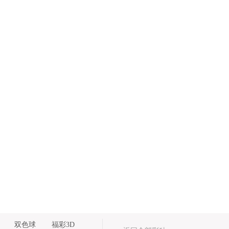
双色球
福彩3D