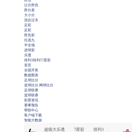
胜负
让分胜负
胜分差
大小分
混合过关
足彩
足彩
胜负彩
任选九
半全场
进球彩
乐透
排列3
排列5
7星彩
首页
全国开奖
数据图表
足球比分
篮球比分
网球比分
足球联赛
篮球联赛
彩票资讯
赛事预告
帮助中心
客户端下载
智能大数据
超级大乐透
7星彩
排列3