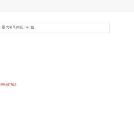
|
最大邻号间距
|
AC值
何购彩功能