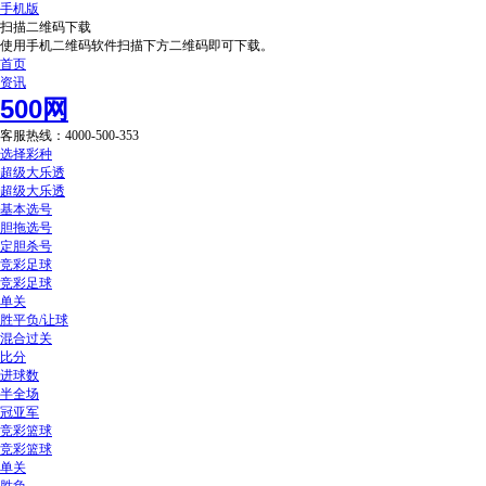
手机版
扫描二维码下载
使用手机二维码软件扫描下方二维码即可下载。
首页
资讯
500网
客服热线：4000-500-353
选择彩种
超级大乐透
超级大乐透
基本选号
胆拖选号
定胆杀号
竞彩足球
竞彩足球
单关
胜平负/让球
混合过关
比分
进球数
半全场
冠亚军
竞彩篮球
竞彩篮球
单关