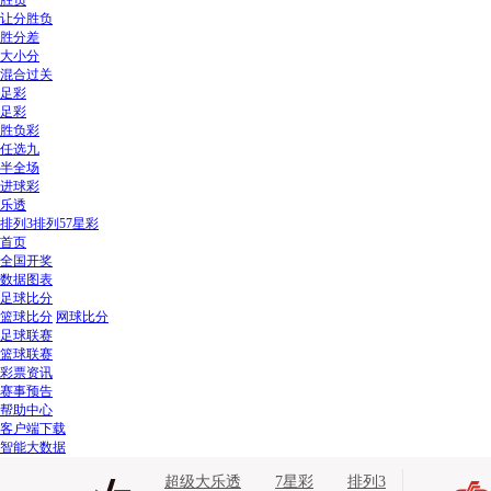
胜负
让分胜负
胜分差
大小分
混合过关
足彩
足彩
胜负彩
任选九
半全场
进球彩
乐透
排列3
排列5
7星彩
首页
全国开奖
数据图表
足球比分
篮球比分
网球比分
足球联赛
篮球联赛
彩票资讯
赛事预告
帮助中心
客户端下载
智能大数据
超级大乐透
7星彩
排列3