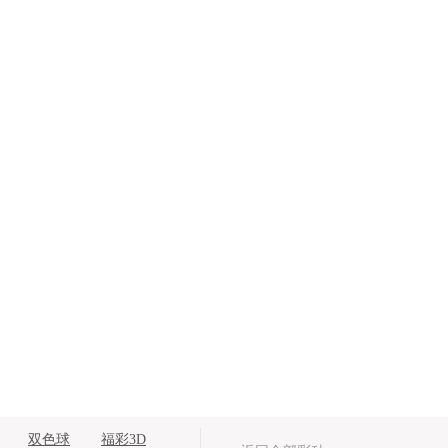
双色球
福彩3D