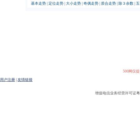
基本走势
|
定位走势
|
大小走势
|
奇偶走势
|
质合走势
|
除３余数
|
五
500网
用户注册
|
友情链接
增值电信业务经营许可证粤B2-