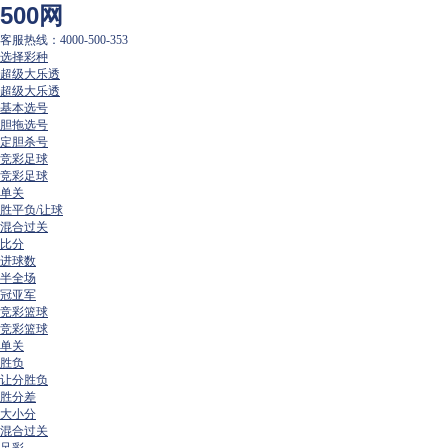
500网
客服热线：4000-500-353
选择彩种
超级大乐透
超级大乐透
基本选号
胆拖选号
定胆杀号
竞彩足球
竞彩足球
单关
胜平负/让球
混合过关
比分
进球数
半全场
冠亚军
竞彩篮球
竞彩篮球
单关
胜负
让分胜负
胜分差
大小分
混合过关