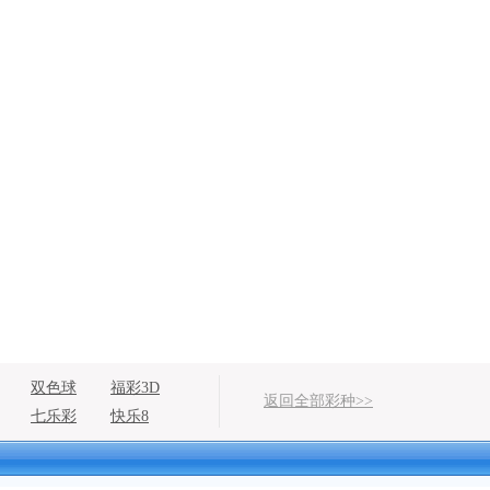
双色球
福彩3D
返回全部彩种>>
七乐彩
快乐8