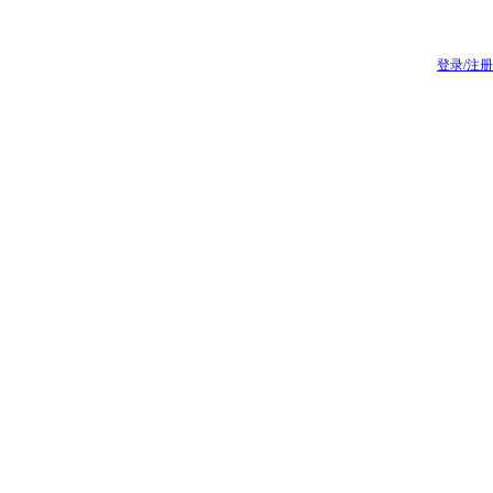
登录/注册