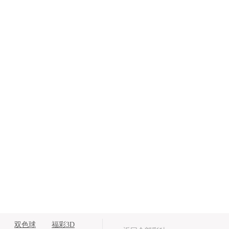
双色球
福彩3D